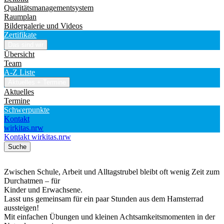
Qualitätsmanagementsystem
Raumplan
Bildergalerie und Videos
Zertifikate
Das sind wir
Übersicht
Team
A-Z Liste
Aktuelles + Termine
Aktuelles
Termine
Schwerpunkte
Kontakt
wirkitas.nrw
Kontakt
wirkitas.nrw
Suche
Zwischen Schule, Arbeit und Alltagstrubel bleibt oft wenig Zeit zum
Durchatmen – für
Kinder und Erwachsene.
Lasst uns gemeinsam für ein paar Stunden aus dem Hamsterrad
aussteigen!
Mit einfachen Übungen und kleinen Achtsamkeitsmomenten in der