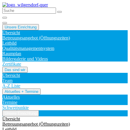
Unsere Einrichtung
Übersicht
Betreuungsangebot (Öffnungszeiten)
Leitbild
Qualitätsmanagementsystem
Raumplan
Bildergalerie und Videos
Zertifikate
Das sind wir
Übersicht
Team
A-Z Liste
Aktuelles + Termine
Aktuelles
Termine
Schwerpunkte
Unsere Einrichtung
Übersicht
Betreuungsangebot (Öffnungszeiten)
Leitbild