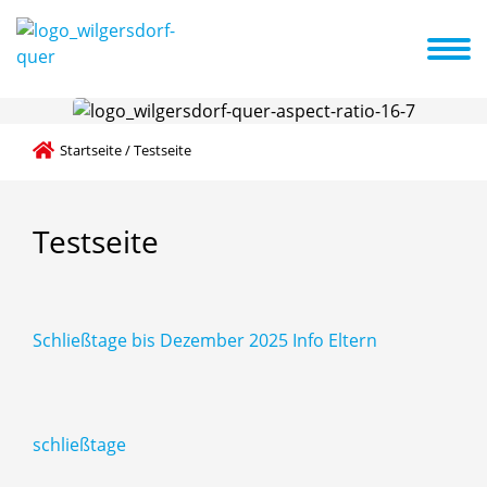
e
Das sind wir
A-Z Liste
Aktuelles + Termine
Schwerpunkte
Startseite
/
Testseite
Testseite
Schließtage bis Dezember 2025 Info Eltern
schließtage