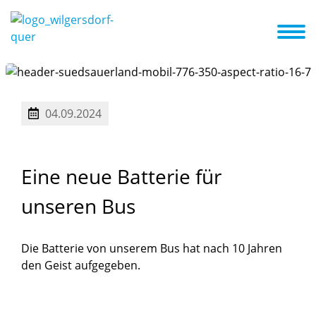
e
Das sind wir
A-Z Liste
Aktuelles + Termine
Schwerpunkte
04.09.2024
Eine
neue
Batterie
für
unseren
Bus
Die Batterie von unserem Bus hat nach 10 Jahren
den Geist aufgegeben.